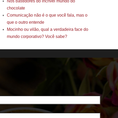
Nos bastidores do incrível mundo do
chocolate
Comunicação não é o que você fala, mas o
que o outro entende
Mocinho ou vilão, qual a verdadeira face do
mundo corporativo? Você sabe?