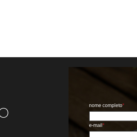
o
nome completo
*
e-mail
*