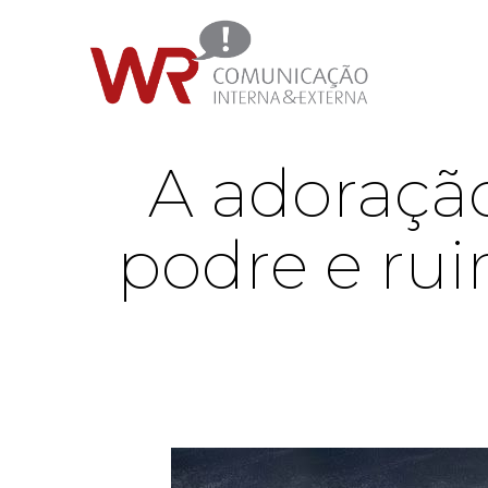
A adoraçã
podre e rui