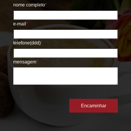
nome completo
*
e-mail
*
telefone(ddd)
*
mensagem
*