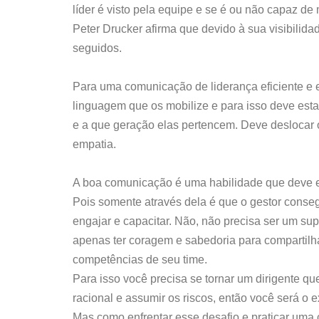
líder é visto pela equipe e se é ou não capaz de m
Peter Drucker afirma que devido à sua visibilid
seguidos.
Para uma comunicação de liderança eficiente e ef
linguagem que os mobilize e para isso deve esta
e a que geração elas pertencem. Deve deslocar o
empatia.
A boa comunicação é uma habilidade que deve e p
Pois somente através dela é que o gestor consegue 
engajar e capacitar. Não, não precisa ser um su
apenas ter coragem e sabedoria para compartilh
competências de seu time.
Para isso você precisa se tornar um dirigente q
racional e assumir os riscos, então você será o 
Mas como enfrentar esse desafio e praticar um