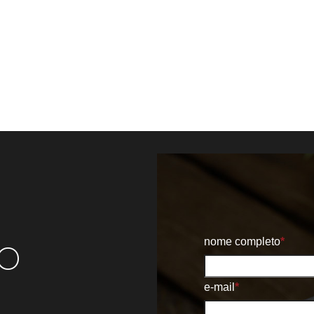
o
nome completo
*
e-mail
*