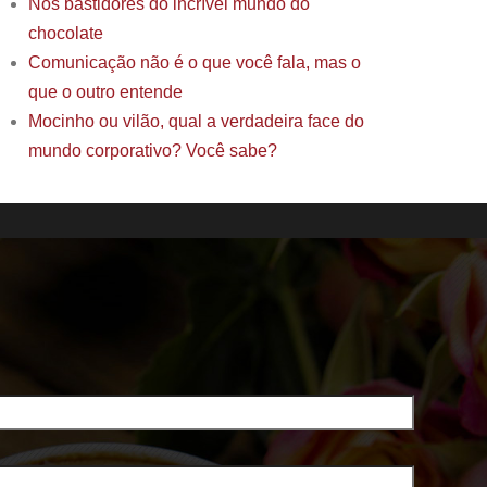
Nos bastidores do incrível mundo do
chocolate
Comunicação não é o que você fala, mas o
que o outro entende
Mocinho ou vilão, qual a verdadeira face do
mundo corporativo? Você sabe?